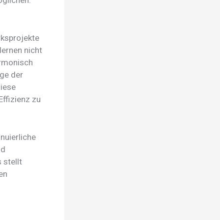
glichen.
ksprojekte
lernen nicht
armonisch
ge der
Diese
ffizienz zu
nuierliche
nd
stellt
ten