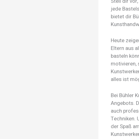
Stell dir vor
jede Bastel
bietet dir B
Kunsthandwe
Heute zeige
Eltern aus 
basteln könn
motivieren,
Kunstwerken
alles ist mö
Bei Bühler 
Angebots. D
auch profess
Techniken. 
der Spaß am
Kunstwerke