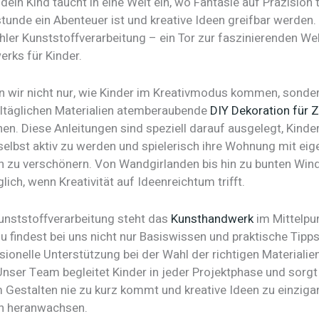
, dein Kind taucht in eine Welt ein, wo Fantasie auf Präzision t
stunde ein Abenteuer ist und kreative Ideen greifbar werden
ühler Kunststoffverarbeitung – ein Tor zur faszinierenden We
rks für Kinder.
n wir nicht nur, wie Kinder im Kreativmodus kommen, sonder
alltäglichen Materialien atemberaubende
DIY Dekoration für 
en. Diese Anleitungen sind speziell darauf ausgelegt, Kinde
 selbst aktiv zu werden und spielerisch ihre Wohnung mit ei
 zu verschönern. Von Wandgirlanden bis hin zu bunten Wind
glich, wenn Kreativität auf Ideenreichtum trifft.
Kunststoffverarbeitung steht das
Kunsthandwerk
im Mittelpu
u findest bei uns nicht nur Basiswissen und praktische Tipp
ionelle Unterstützung bei der Wahl der richtigen Materialie
Unser Team begleitet Kinder in jeder Projektphase und sorgt
 Gestalten nie zu kurz kommt und kreative Ideen zu einziga
n heranwachsen.