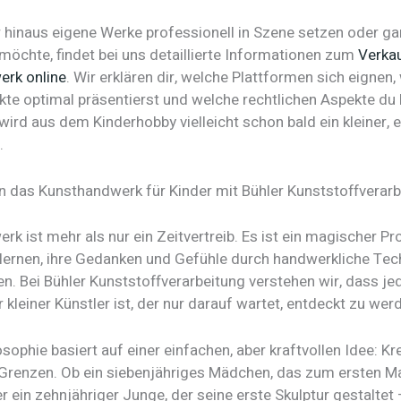
 hinaus eigene Werke professionell in Szene setzen oder ga
möchte, findet bei uns detaillierte Informationen zum
Verka
rk online
. Wir erklären dir, welche Plattformen sich eignen,
kte optimal präsentierst und welche rechtlichen Aspekte du
 wird aus dem Kinderhobby vielleicht schon bald ein kleiner, 
.
in das Kunsthandwerk für Kinder mit Bühler Kunststoffverar
k ist mehr als nur ein Zeitvertreib. Es ist ein magischer Pr
lernen, ihre Gedanken und Gefühle durch handwerkliche Tec
n. Bei Bühler Kunststoffverarbeitung verstehen wir, dass je
r kleiner Künstler ist, der nur darauf wartet, entdeckt zu wer
sophie basiert auf einer einfachen, aber kraftvollen Idee: Kre
 Grenzen. Ob ein siebenjähriges Mädchen, das zum ersten Ma
er ein zehnjähriger Junge, der seine erste Skulptur gestaltet 