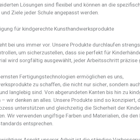
derten Lösungen sind flexibel und können an die spezifisc
 und Ziele jeder Schule angepasst werden.
tigung für kindgerechte Kunsthandwerksprodukte
geht bei uns immer vor. Unsere Produkte durchlaufen strengs
trollen, um sicherzustellen, dass sie perfekt für Kinderhänd
al wird sorgfältig ausgewählt, jeder Arbeitsschritt präzise 
rnsten Fertigungstechnologien ermöglichen es uns,
rksprodukte zu schaffen, die nicht nur sicher, sondern auc
und langlebig sind. Von abgerundeten Kanten bis hin zu kin
– wir denken an alles. Unsere Produkte sind so konzipiert, 
ozess unterstützen und gleichzeitig die Sicherheit der Kinde
en. Wir verwenden ungiftige Farben und Materialien, die den
standards entsprechen.
 wichtiger Aspekt unserer Arbeit ist die ständige Verbesser