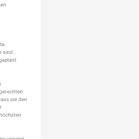
hen
te
e sind.
geplant.
h
dgerechten
dass sie den
r
 höchsten
ung unserer