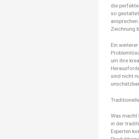
die perfekt
so gestalte
ansprechen.
Zeichnung bi
Ein weitere
Problemlösun
um ihre krea
Herausforde
sind nicht 
unschätzba
Traditionell
Was macht B
in der trad
Experten ko