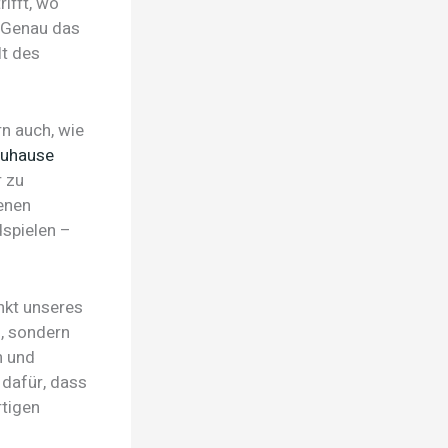
rifft, wo
. Genau das
lt des
n auch, wie
Zuhause
r zu
genen
spielen –
nkt unseres
s, sondern
n und
 dafür, dass
rtigen