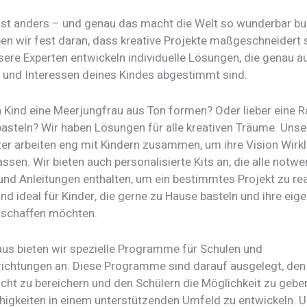
ist anders – und genau das macht die Welt so wunderbar bun
ben wir fest daran, dass kreative Projekte maßgeschneidert 
ere Experten entwickeln individuelle Lösungen, die genau au
 und Interessen deines Kindes abgestimmt sind.
 Kind eine Meerjungfrau aus Ton formen? Oder lieber eine R
basteln? Wir haben Lösungen für alle kreativen Träume. Unse
ter arbeiten eng mit Kindern zusammen, um ihre Vision Wirkl
ssen. Wir bieten auch personalisierte Kits an, die alle notw
und Anleitungen enthalten, um ein bestimmtes Projekt zu rea
ind ideal für Kinder, die gerne zu Hause basteln und ihre eig
 schaffen möchten.
aus bieten wir spezielle Programme für Schulen und
richtungen an. Diese Programme sind darauf ausgelegt, den
cht zu bereichern und den Schülern die Möglichkeit zu geben
ähigkeiten in einem unterstützenden Umfeld zu entwickeln. 