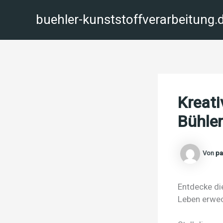
Zum
buehler-kunststoffverarbeitung.
Inhalt
springen
Kreati
Bühler
Von
pa
Entdecke di
Leben erwe