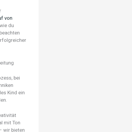
r
uf von
 wie du
 beachten
erfolgreicher
beitung
ozess, bei
hniken
des Kind ein
den.
ativität
l mit Ton
– wir bieten