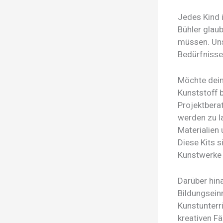
Jedes Kind 
Bühler glau
müssen. Uns
Bedürfnisse
Möchte dein
Kunststoff 
Projektbera
werden zu la
Materialien 
Diese Kits s
Kunstwerke
Darüber hin
Bildungsein
Kunstunterri
kreativen F