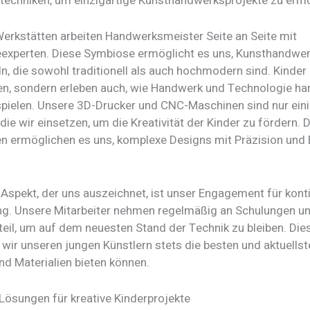
techniken, um einzigartige Kunsthandwerksprojekte zu ermö
Werkstätten arbeiten Handwerksmeister Seite an Seite mit
experten. Diese Symbiose ermöglicht es uns, Kunsthandwer
n, die sowohl traditionell als auch hochmodern sind. Kinder 
en, sondern erleben auch, wie Handwerk und Technologie h
elen. Unsere 3D-Drucker und CNC-Maschinen sind nur eini
ie wir einsetzen, um die Kreativität der Kinder zu fördern. 
n ermöglichen es uns, komplexe Designs mit Präzision und E
 Aspekt, der uns auszeichnet, ist unser Engagement für konti
ng. Unsere Mitarbeiter nehmen regelmäßig an Schulungen u
eil, um auf dem neuesten Stand der Technik zu bleiben. Dies 
 wir unseren jungen Künstlern stets die besten und aktuells
nd Materialien bieten können.
 Lösungen für kreative Kinderprojekte