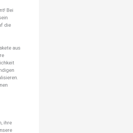
t! Bei
sein
f die
akete aus
re
ichkeit
endigen
lisieren.
enen
, ihre
Unsere