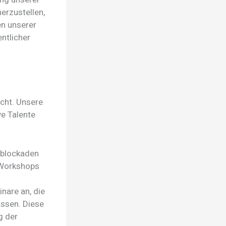
erzustellen,
n unserer
ntlicher
ucht. Unsere
ve Talente
tsblockaden
 Workshops
nare an, die
assen. Diese
g der