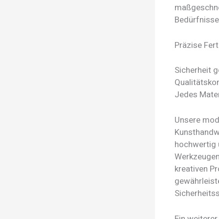
maßgeschnei
Bedürfnisse
Präzise Fer
Sicherheit 
Qualitätskon
Jedes Materi
Unsere mode
Kunsthandwe
hochwertig 
Werkzeugen 
kreativen Pr
gewährleist
Sicherheits
Ein weiterer