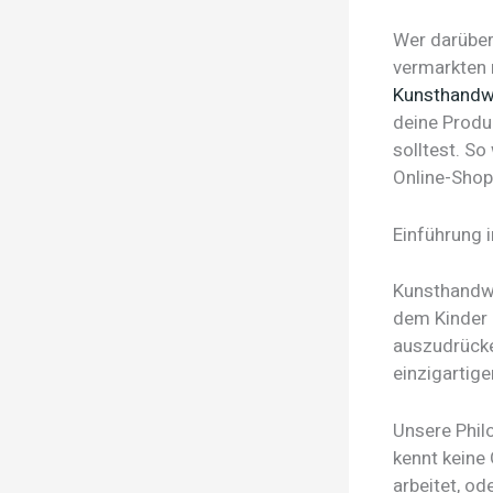
Wer darüber
vermarkten 
Kunsthandwe
deine Produ
solltest. So
Online-Shop
Einführung 
Kunsthandwer
dem Kinder 
auszudrücke
einzigartige
Unsere Philo
kennt keine
arbeitet, od